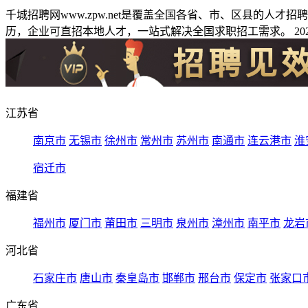
千城招聘网www.zpw.net是覆盖全国各省、市、区县的人
历，企业可直招本地人才，一站式解决全国求职招工需求。 2026
江苏省
南京市
无锡市
徐州市
常州市
苏州市
南通市
连云港市
淮
宿迁市
福建省
福州市
厦门市
莆田市
三明市
泉州市
漳州市
南平市
龙岩
河北省
石家庄市
唐山市
秦皇岛市
邯郸市
邢台市
保定市
张家口
广东省