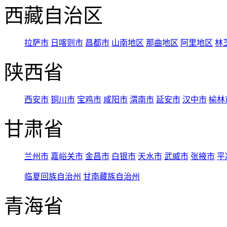
西藏自治区
拉萨市
日喀则市
昌都市
山南地区
那曲地区
阿里地区
林
陕西省
西安市
铜川市
宝鸡市
咸阳市
渭南市
延安市
汉中市
榆林
甘肃省
兰州市
嘉峪关市
金昌市
白银市
天水市
武威市
张掖市
平
临夏回族自治州
甘南藏族自治州
青海省