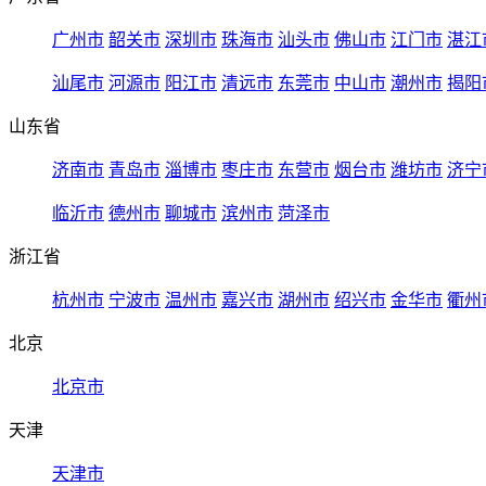
广州市
韶关市
深圳市
珠海市
汕头市
佛山市
江门市
湛江
汕尾市
河源市
阳江市
清远市
东莞市
中山市
潮州市
揭阳
山东省
济南市
青岛市
淄博市
枣庄市
东营市
烟台市
潍坊市
济宁
临沂市
德州市
聊城市
滨州市
菏泽市
浙江省
杭州市
宁波市
温州市
嘉兴市
湖州市
绍兴市
金华市
衢州
北京
北京市
天津
天津市