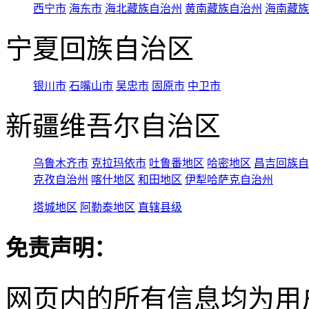
西宁市
海东市
海北藏族自治州
黄南藏族自治州
海南藏族
宁夏回族自治区
银川市
石嘴山市
吴忠市
固原市
中卫市
新疆维吾尔自治区
乌鲁木齐市
克拉玛依市
吐鲁番地区
哈密地区
昌吉回族自
克孜自治州
喀什地区
和田地区
伊犁哈萨克自治州
塔城地区
阿勒泰地区
直辖县级
免责声明：
网页内的所有信息均为用