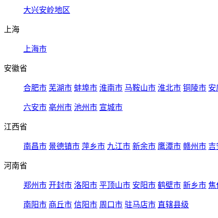
大兴安岭地区
上海
上海市
安徽省
合肥市
芜湖市
蚌埠市
淮南市
马鞍山市
淮北市
铜陵市
安
六安市
亳州市
池州市
宣城市
江西省
南昌市
景德镇市
萍乡市
九江市
新余市
鹰潭市
赣州市
吉
河南省
郑州市
开封市
洛阳市
平顶山市
安阳市
鹤壁市
新乡市
焦
南阳市
商丘市
信阳市
周口市
驻马店市
直辖县级