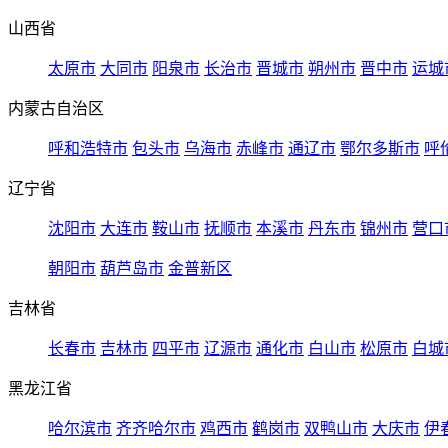
山西省
太原市
大同市
阳泉市
长治市
晋城市
朔州市
晋中市
运城
内蒙古自治区
呼和浩特市
包头市
乌海市
赤峰市
通辽市
鄂尔多斯市
呼
辽宁省
沈阳市
大连市
鞍山市
抚顺市
本溪市
丹东市
锦州市
营口
朝阳市
葫芦岛市
金普新区
吉林省
长春市
吉林市
四平市
辽源市
通化市
白山市
松原市
白城
黑龙江省
哈尔滨市
齐齐哈尔市
鸡西市
鹤岗市
双鸭山市
大庆市
伊