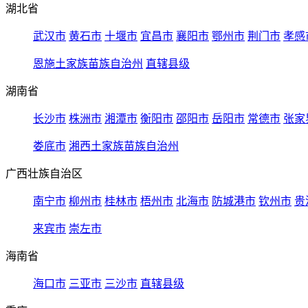
湖北省
武汉市
黄石市
十堰市
宜昌市
襄阳市
鄂州市
荆门市
孝感
恩施土家族苗族自治州
直辖县级
湖南省
长沙市
株洲市
湘潭市
衡阳市
邵阳市
岳阳市
常德市
张家
娄底市
湘西土家族苗族自治州
广西壮族自治区
南宁市
柳州市
桂林市
梧州市
北海市
防城港市
钦州市
贵
来宾市
崇左市
海南省
海口市
三亚市
三沙市
直辖县级