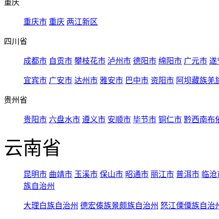
重庆
重庆市
重庆
两江新区
四川省
成都市
自贡市
攀枝花市
泸州市
德阳市
绵阳市
广元市
遂
宜宾市
广安市
达州市
雅安市
巴中市
资阳市
阿坝藏族羌
贵州省
贵阳市
六盘水市
遵义市
安顺市
毕节市
铜仁市
黔西南布
云南省
昆明市
曲靖市
玉溪市
保山市
昭通市
丽江市
普洱市
临沧
族自治州
大理白族自治州
德宏傣族景颇族自治州
怒江傈僳族自治