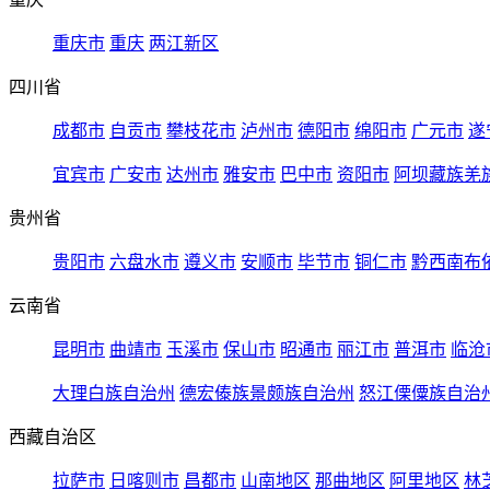
重庆市
重庆
两江新区
四川省
成都市
自贡市
攀枝花市
泸州市
德阳市
绵阳市
广元市
遂
宜宾市
广安市
达州市
雅安市
巴中市
资阳市
阿坝藏族羌
贵州省
贵阳市
六盘水市
遵义市
安顺市
毕节市
铜仁市
黔西南布
云南省
昆明市
曲靖市
玉溪市
保山市
昭通市
丽江市
普洱市
临沧
大理白族自治州
德宏傣族景颇族自治州
怒江傈僳族自治
西藏自治区
拉萨市
日喀则市
昌都市
山南地区
那曲地区
阿里地区
林