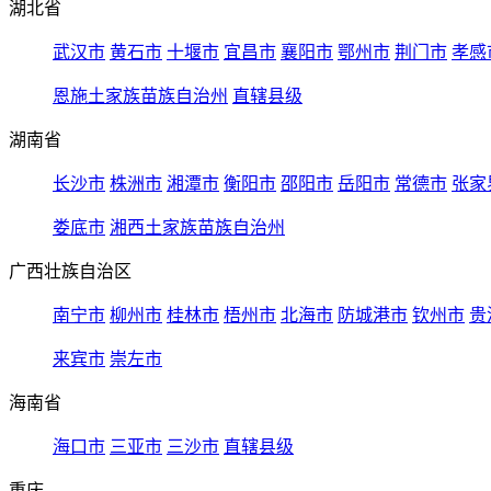
湖北省
武汉市
黄石市
十堰市
宜昌市
襄阳市
鄂州市
荆门市
孝感
恩施土家族苗族自治州
直辖县级
湖南省
长沙市
株洲市
湘潭市
衡阳市
邵阳市
岳阳市
常德市
张家
娄底市
湘西土家族苗族自治州
广西壮族自治区
南宁市
柳州市
桂林市
梧州市
北海市
防城港市
钦州市
贵
来宾市
崇左市
海南省
海口市
三亚市
三沙市
直辖县级
重庆