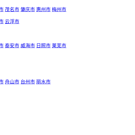
市
茂名市
肇庆市
惠州市
梅州市
市
云浮市
市
泰安市
威海市
日照市
莱芜市
市
舟山市
台州市
丽水市