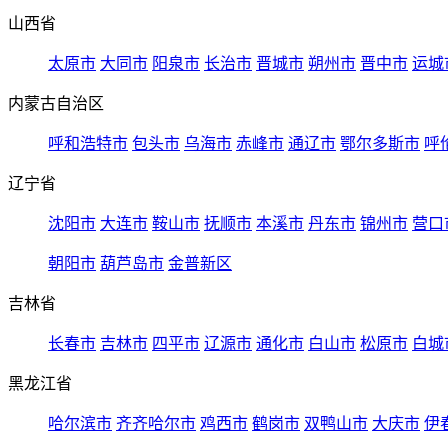
山西省
太原市
大同市
阳泉市
长治市
晋城市
朔州市
晋中市
运城
内蒙古自治区
呼和浩特市
包头市
乌海市
赤峰市
通辽市
鄂尔多斯市
呼
辽宁省
沈阳市
大连市
鞍山市
抚顺市
本溪市
丹东市
锦州市
营口
朝阳市
葫芦岛市
金普新区
吉林省
长春市
吉林市
四平市
辽源市
通化市
白山市
松原市
白城
黑龙江省
哈尔滨市
齐齐哈尔市
鸡西市
鹤岗市
双鸭山市
大庆市
伊