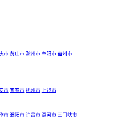
庆市
黄山市
滁州市
阜阳市
宿州市
安市
宜春市
抚州市
上饶市
作市
濮阳市
许昌市
漯河市
三门峡市