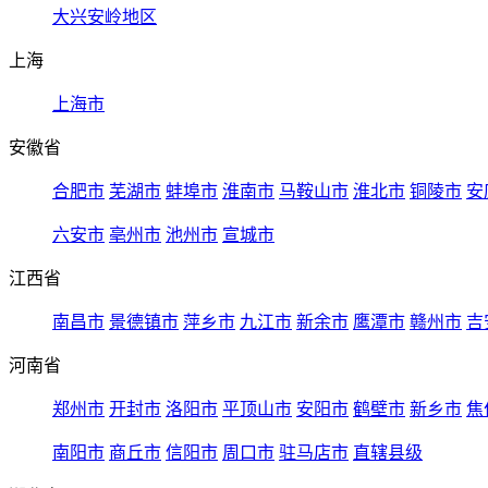
大兴安岭地区
上海
上海市
安徽省
合肥市
芜湖市
蚌埠市
淮南市
马鞍山市
淮北市
铜陵市
安
六安市
亳州市
池州市
宣城市
江西省
南昌市
景德镇市
萍乡市
九江市
新余市
鹰潭市
赣州市
吉
河南省
郑州市
开封市
洛阳市
平顶山市
安阳市
鹤壁市
新乡市
焦
南阳市
商丘市
信阳市
周口市
驻马店市
直辖县级