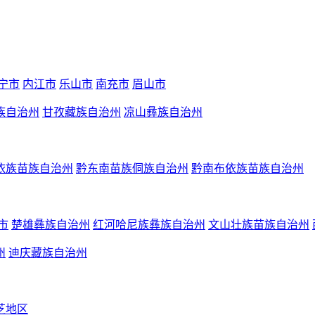
宁市
内江市
乐山市
南充市
眉山市
族自治州
甘孜藏族自治州
凉山彝族自治州
依族苗族自治州
黔东南苗族侗族自治州
黔南布依族苗族自治州
市
楚雄彝族自治州
红河哈尼族彝族自治州
文山壮族苗族自治州
州
迪庆藏族自治州
芝地区