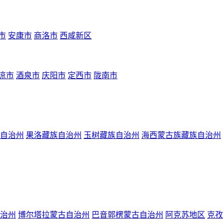
市
安康市
商洛市
西咸新区
凉市
酒泉市
庆阳市
定西市
陇南市
自治州
果洛藏族自治州
玉树藏族自治州
海西蒙古族藏族自治州
治州
博尔塔拉蒙古自治州
巴音郭楞蒙古自治州
阿克苏地区
克孜