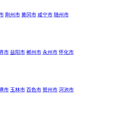
市
荆州市
黄冈市
咸宁市
随州市
界市
益阳市
郴州市
永州市
怀化市
港市
玉林市
百色市
贺州市
河池市