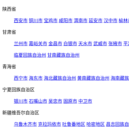
陕西省
西安市
铜川市
宝鸡市
咸阳市
渭南市
延安市
汉中市
榆林
甘肃省
兰州市
嘉峪关市
金昌市
白银市
天水市
武威市
张掖市
平
临夏回族自治州
甘南藏族自治州
青海省
西宁市
海东市
海北藏族自治州
黄南藏族自治州
海南藏族
宁夏回族自治区
银川市
石嘴山市
吴忠市
固原市
中卫市
新疆维吾尔自治区
乌鲁木齐市
克拉玛依市
吐鲁番地区
哈密地区
昌吉回族自