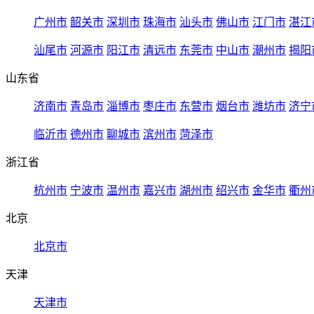
广州市
韶关市
深圳市
珠海市
汕头市
佛山市
江门市
湛江
汕尾市
河源市
阳江市
清远市
东莞市
中山市
潮州市
揭阳
山东省
济南市
青岛市
淄博市
枣庄市
东营市
烟台市
潍坊市
济宁
临沂市
德州市
聊城市
滨州市
菏泽市
浙江省
杭州市
宁波市
温州市
嘉兴市
湖州市
绍兴市
金华市
衢州
北京
北京市
天津
天津市