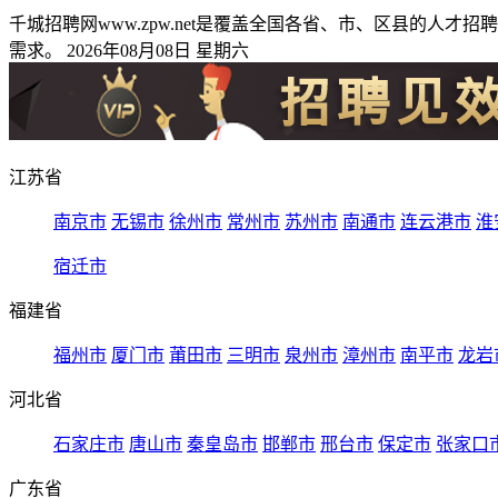
千城招聘网www.zpw.net是覆盖全国各省、市、区县的
需求。 2026年08月08日 星期六
江苏省
南京市
无锡市
徐州市
常州市
苏州市
南通市
连云港市
淮
宿迁市
福建省
福州市
厦门市
莆田市
三明市
泉州市
漳州市
南平市
龙岩
河北省
石家庄市
唐山市
秦皇岛市
邯郸市
邢台市
保定市
张家口
广东省