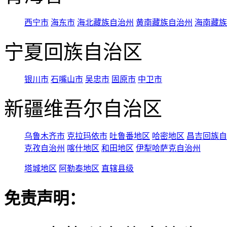
西宁市
海东市
海北藏族自治州
黄南藏族自治州
海南藏族
宁夏回族自治区
银川市
石嘴山市
吴忠市
固原市
中卫市
新疆维吾尔自治区
乌鲁木齐市
克拉玛依市
吐鲁番地区
哈密地区
昌吉回族自
克孜自治州
喀什地区
和田地区
伊犁哈萨克自治州
塔城地区
阿勒泰地区
直辖县级
免责声明：