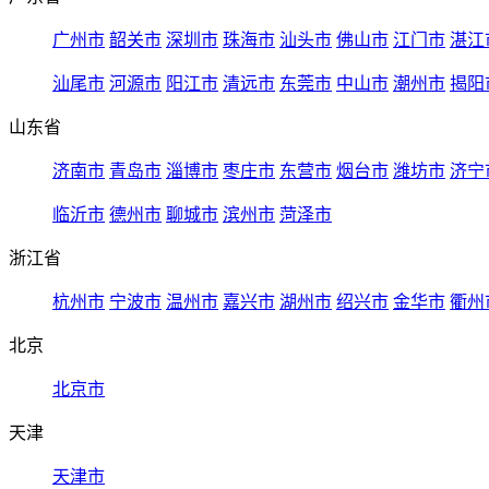
广州市
韶关市
深圳市
珠海市
汕头市
佛山市
江门市
湛江
汕尾市
河源市
阳江市
清远市
东莞市
中山市
潮州市
揭阳
山东省
济南市
青岛市
淄博市
枣庄市
东营市
烟台市
潍坊市
济宁
临沂市
德州市
聊城市
滨州市
菏泽市
浙江省
杭州市
宁波市
温州市
嘉兴市
湖州市
绍兴市
金华市
衢州
北京
北京市
天津
天津市