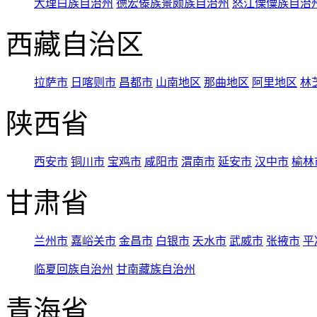
大理白族自治州
德宏傣族景颇族自治州
怒江傈僳族自治
西藏自治区
拉萨市
日喀则市
昌都市
山南地区
那曲地区
阿里地区
林
陕西省
西安市
铜川市
宝鸡市
咸阳市
渭南市
延安市
汉中市
榆林
甘肃省
兰州市
嘉峪关市
金昌市
白银市
天水市
武威市
张掖市
平
临夏回族自治州
甘南藏族自治州
青海省