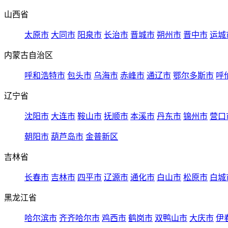
山西省
太原市
大同市
阳泉市
长治市
晋城市
朔州市
晋中市
运城
内蒙古自治区
呼和浩特市
包头市
乌海市
赤峰市
通辽市
鄂尔多斯市
呼
辽宁省
沈阳市
大连市
鞍山市
抚顺市
本溪市
丹东市
锦州市
营口
朝阳市
葫芦岛市
金普新区
吉林省
长春市
吉林市
四平市
辽源市
通化市
白山市
松原市
白城
黑龙江省
哈尔滨市
齐齐哈尔市
鸡西市
鹤岗市
双鸭山市
大庆市
伊