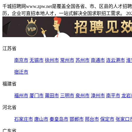
千城招聘网www.zpw.net是覆盖全国各省、市、区县的人
历，企业可直招本地人才，一站式解决全国求职招工需求。 2026
江苏省
南京市
无锡市
徐州市
常州市
苏州市
南通市
连云港市
淮
宿迁市
福建省
福州市
厦门市
莆田市
三明市
泉州市
漳州市
南平市
龙岩
河北省
石家庄市
唐山市
秦皇岛市
邯郸市
邢台市
保定市
张家口
广东省