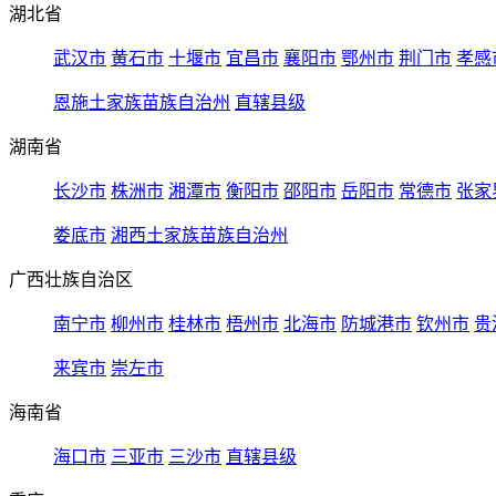
湖北省
武汉市
黄石市
十堰市
宜昌市
襄阳市
鄂州市
荆门市
孝感
恩施土家族苗族自治州
直辖县级
湖南省
长沙市
株洲市
湘潭市
衡阳市
邵阳市
岳阳市
常德市
张家
娄底市
湘西土家族苗族自治州
广西壮族自治区
南宁市
柳州市
桂林市
梧州市
北海市
防城港市
钦州市
贵
来宾市
崇左市
海南省
海口市
三亚市
三沙市
直辖县级