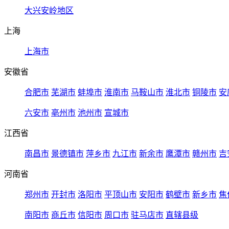
大兴安岭地区
上海
上海市
安徽省
合肥市
芜湖市
蚌埠市
淮南市
马鞍山市
淮北市
铜陵市
安
六安市
亳州市
池州市
宣城市
江西省
南昌市
景德镇市
萍乡市
九江市
新余市
鹰潭市
赣州市
吉
河南省
郑州市
开封市
洛阳市
平顶山市
安阳市
鹤壁市
新乡市
焦
南阳市
商丘市
信阳市
周口市
驻马店市
直辖县级