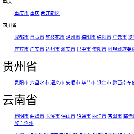
重庆
重庆市
重庆
两江新区
四川省
成都市
自贡市
攀枝花市
泸州市
德阳市
绵阳市
广元市
遂
宜宾市
广安市
达州市
雅安市
巴中市
资阳市
阿坝藏族羌
贵州省
贵阳市
六盘水市
遵义市
安顺市
毕节市
铜仁市
黔西南布
云南省
昆明市
曲靖市
玉溪市
保山市
昭通市
丽江市
普洱市
临沧
族自治州