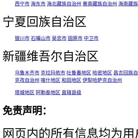
西宁市
海东市
海北藏族自治州
黄南藏族自治州
海南藏族
宁夏回族自治区
银川市
石嘴山市
吴忠市
固原市
中卫市
新疆维吾尔自治区
乌鲁木齐市
克拉玛依市
吐鲁番地区
哈密地区
昌吉回族自
克孜自治州
喀什地区
和田地区
伊犁哈萨克自治州
塔城地区
阿勒泰地区
直辖县级
免责声明：
网页内的所有信息均为用