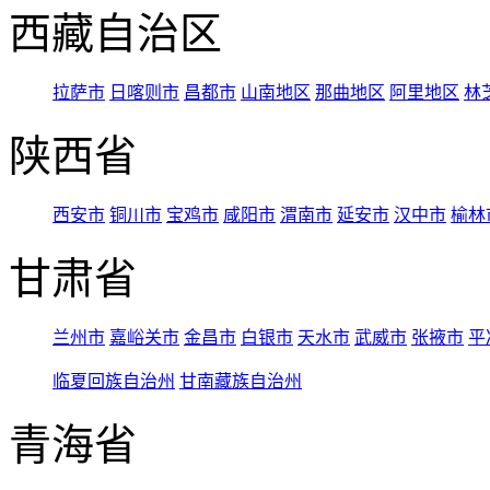
西藏自治区
拉萨市
日喀则市
昌都市
山南地区
那曲地区
阿里地区
林
陕西省
西安市
铜川市
宝鸡市
咸阳市
渭南市
延安市
汉中市
榆林
甘肃省
兰州市
嘉峪关市
金昌市
白银市
天水市
武威市
张掖市
平
临夏回族自治州
甘南藏族自治州
青海省