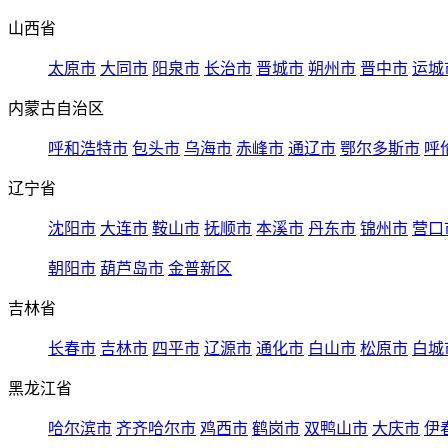
山西省
太原市
大同市
阳泉市
长治市
晋城市
朔州市
晋中市
运城
内蒙古自治区
呼和浩特市
包头市
乌海市
赤峰市
通辽市
鄂尔多斯市
呼
辽宁省
沈阳市
大连市
鞍山市
抚顺市
本溪市
丹东市
锦州市
营口
朝阳市
葫芦岛市
金普新区
吉林省
长春市
吉林市
四平市
辽源市
通化市
白山市
松原市
白城
黑龙江省
哈尔滨市
齐齐哈尔市
鸡西市
鹤岗市
双鸭山市
大庆市
伊