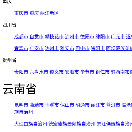
重庆
重庆市
重庆
两江新区
四川省
成都市
自贡市
攀枝花市
泸州市
德阳市
绵阳市
广元市
遂
宜宾市
广安市
达州市
雅安市
巴中市
资阳市
阿坝藏族羌
贵州省
贵阳市
六盘水市
遵义市
安顺市
毕节市
铜仁市
黔西南布
云南省
昆明市
曲靖市
玉溪市
保山市
昭通市
丽江市
普洱市
临沧
族自治州
大理白族自治州
德宏傣族景颇族自治州
怒江傈僳族自治