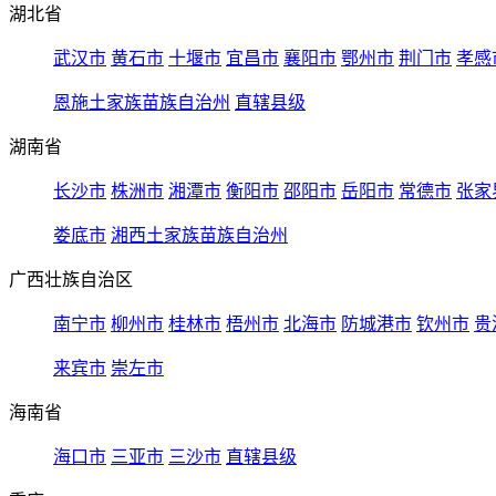
湖北省
武汉市
黄石市
十堰市
宜昌市
襄阳市
鄂州市
荆门市
孝感
恩施土家族苗族自治州
直辖县级
湖南省
长沙市
株洲市
湘潭市
衡阳市
邵阳市
岳阳市
常德市
张家
娄底市
湘西土家族苗族自治州
广西壮族自治区
南宁市
柳州市
桂林市
梧州市
北海市
防城港市
钦州市
贵
来宾市
崇左市
海南省
海口市
三亚市
三沙市
直辖县级