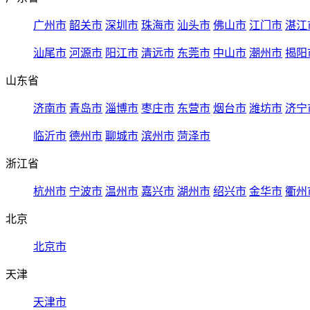
广州市
韶关市
深圳市
珠海市
汕头市
佛山市
江门市
湛江
汕尾市
河源市
阳江市
清远市
东莞市
中山市
潮州市
揭阳
山东省
济南市
青岛市
淄博市
枣庄市
东营市
烟台市
潍坊市
济宁
临沂市
德州市
聊城市
滨州市
菏泽市
浙江省
杭州市
宁波市
温州市
嘉兴市
湖州市
绍兴市
金华市
衢州
北京
北京市
天津
天津市