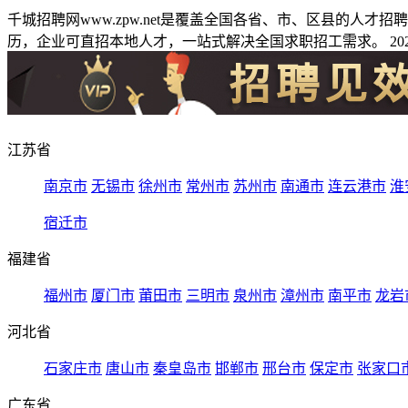
千城招聘网www.zpw.net是覆盖全国各省、市、区县的人
历，企业可直招本地人才，一站式解决全国求职招工需求。 2026
江苏省
南京市
无锡市
徐州市
常州市
苏州市
南通市
连云港市
淮
宿迁市
福建省
福州市
厦门市
莆田市
三明市
泉州市
漳州市
南平市
龙岩
河北省
石家庄市
唐山市
秦皇岛市
邯郸市
邢台市
保定市
张家口
广东省