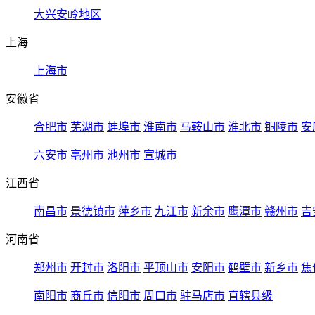
大兴安岭地区
上海
上海市
安徽省
合肥市
芜湖市
蚌埠市
淮南市
马鞍山市
淮北市
铜陵市
安
六安市
亳州市
池州市
宣城市
江西省
南昌市
景德镇市
萍乡市
九江市
新余市
鹰潭市
赣州市
吉
河南省
郑州市
开封市
洛阳市
平顶山市
安阳市
鹤壁市
新乡市
焦
南阳市
商丘市
信阳市
周口市
驻马店市
直辖县级